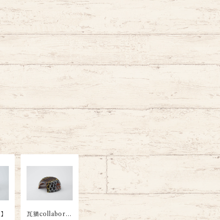
き】
瓦猫collaborat