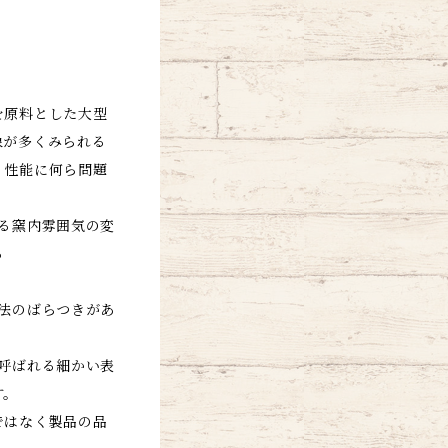
を原料とした大型
象が多くみられる
、性能に何ら問題
る窯内雰囲気の変
る
法のばらつきがあ
呼ばれる細かい表
す。
ではなく製品の品