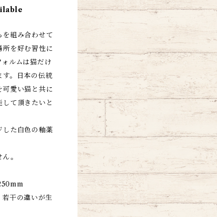
ilable
らを組み合わせて
場所を好む習性に
フォルムは猫だけ
ます。日本の伝統
を可愛い猫と共に
能して頂きたいと
ジした白色の釉薬
せん。
50mm
、若干の違いが生