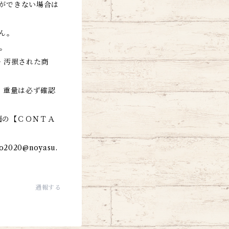
ができない場合は
ん。
品。
・汚損された商
、重量は必ず確認
面の【ＣＯＮＴＡ
o2020@noyasu.
通報する