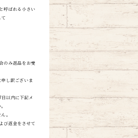
と呼ばれる小さい
して
合のみ返品をお受
に申し訳ございま
7日以内に下記メ
い。
せん。
よび返金をさせて