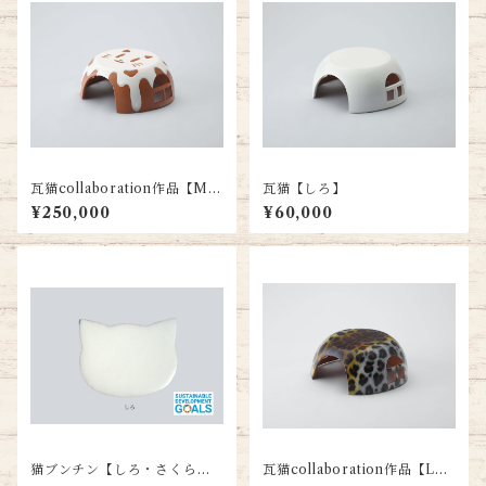
瓦猫collaboration作品【MI
瓦猫【しろ】
LK】限定品
¥250,000
¥60,000
猫ブンチン【しろ・さくら・
瓦猫collaboration作品【LE
素焼き】
OPARD】限定品